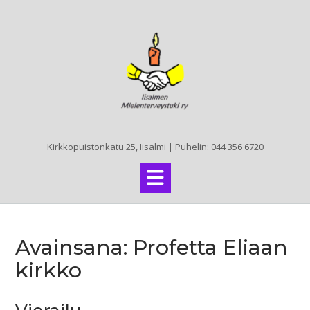
Skip
to
content
Kirkkopuistonkatu 25, Iisalmi | Puhelin: 044 356 6720
Avainsana:
Profetta Eliaan
kirkko