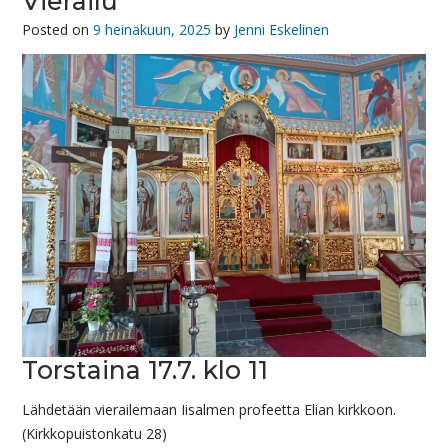
Vierailu
Posted on
9 heinäkuun, 2025
by
Jenni Eskelinen
Torstaina 17.7. klo 11
Lähdetään vierailemaan Iisalmen profeetta Elian kirkkoon.
(Kirkkopuistonkatu 28)