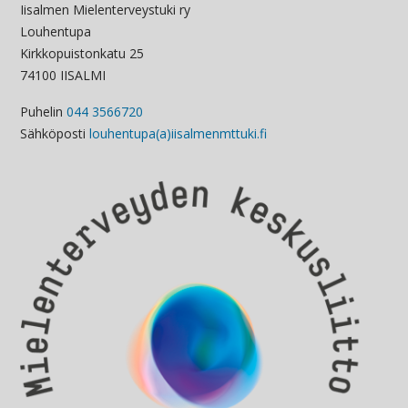
Iisalmen Mielenterveystuki ry
Louhentupa
Kirkkopuistonkatu 25
74100 IISALMI
Puhelin
044 3566720
Sähköposti
louhentupa(a)iisalmenmttuki.fi