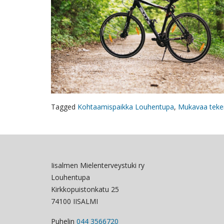
Tagged
Kohtaamispaikka Louhentupa
,
Mukavaa teke
Iisalmen Mielenterveystuki ry
Louhentupa
Kirkkopuistonkatu 25
74100 IISALMI
Puhelin
044 3566720