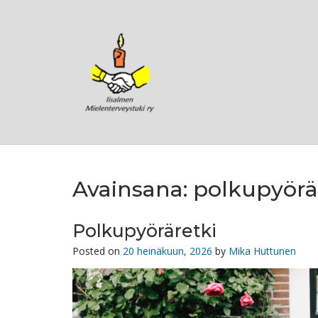
Skip
to
content
Avainsana:
polkupyörä
Polkupyöräretki
Posted on
20 heinäkuun, 2026
by
Mika Huttunen