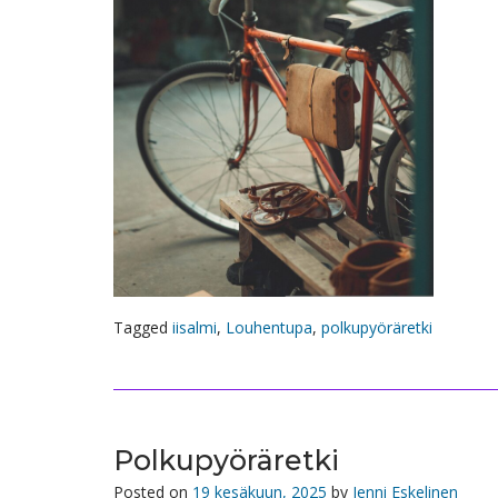
Tagged
iisalmi
,
Louhentupa
,
polkupyöräretki
Polkupyöräretki
Posted on
19 kesäkuun, 2025
by
Jenni Eskelinen