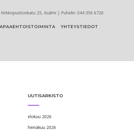
Kirkkopuistonkatu 25, Iisalmi | Puhelin: 044 356 6720
APAAEHTOISTOIMINTA
YHTEYSTIEDOT
UUTISARKISTO
elokuu 2026
heinäkuu 2026