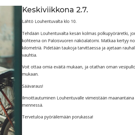
Keskiviikkona 2.7.
Lähtö Louhentuvalta klo 10.
Tehdään Louhentuvalta kesän kolmas polkupyöräretki, jo
kohteena on Paloisvuoren näköalatorni. Matkaa kertyy no
kilometriä. Pidetään taukoja tarvittaessa ja ajetaan rauhall
vauhtia.
Voit ottaa omia eväitä mukaan, ja otathan oman vesipull
mukaan.
Säävaraus!
Ilmoittautuminen Louhentuvalle viimeistään maanantaina 
mennessä.
Tervetuloa pyöräilemään porukassa!