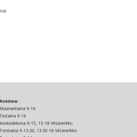
Voit
Avoinna:
Maanantaina 9-16
Tiistaina 9-16
Keskiviikkona 9-15, 15-18 Virtaverkko
Torstaina 9-13.30, 13.30-16 Virtaverkko