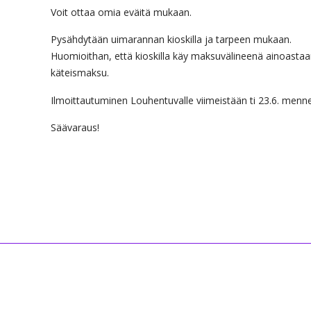
Voit ottaa omia eväitä mukaan.
Pysähdytään uimarannan kioskilla ja tarpeen mukaan.
Huomioithan, että kioskilla käy maksuvälineenä ainoasta
käteismaksu.
Ilmoittautuminen Louhentuvalle viimeistään ti 23.6. menn
Säävaraus!