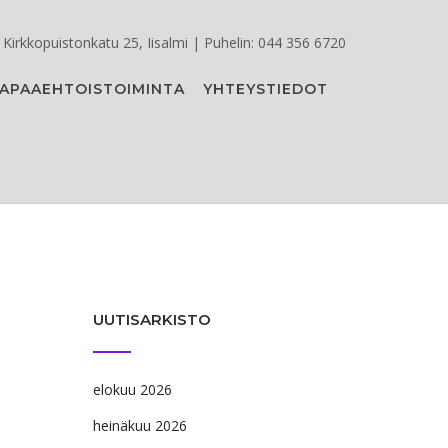
Kirkkopuistonkatu 25, Iisalmi | Puhelin: 044 356 6720
APAAEHTOISTOIMINTA
YHTEYSTIEDOT
UUTISARKISTO
elokuu 2026
heinäkuu 2026