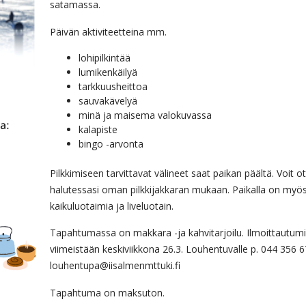
satamassa.
Päivän aktiviteetteina mm.
lohipilkintää
lumikenkäilyä
tarkkuusheittoa
sauvakävelyä
minä ja maisema valokuvassa
kalapiste
bingo -arvonta
Pilkkimiseen tarvittavat välineet saat paikan päältä. Voit o
halutessasi oman pilkkijakkaran mukaan. Paikalla on myö
kaikuluotaimia ja liveluotain.
Tapahtumassa on makkara -ja kahvitarjoilu. Ilmoittautum
viimeistään keskiviikkona 26.3. Louhentuvalle p. 044 356 6
louhentupa@iisalmenmttuki.fi
Tapahtuma on maksuton.