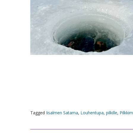
Tagged
Iisalmen Satama
,
Louhentupa
,
pilkille
,
Pilkki