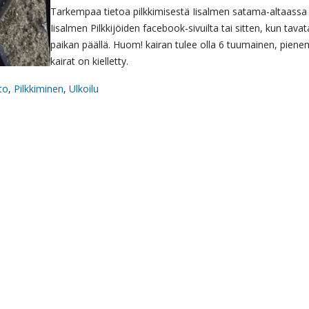
Tarkempaa tietoa pilkkimisestä Iisalmen satama-altaassa
Iisalmen Pilkkijöiden facebook-sivuilta tai sitten, kun tava
paikan päällä. Huom! kairan tulee olla 6 tuumainen, pien
kairat on kielletty.
to
,
Pilkkiminen
,
Ulkoilu