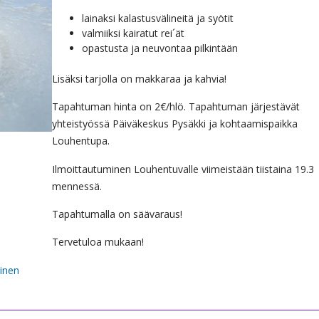
lainaksi kalastusvälineitä ja syötit
valmiiksi kairatut rei´ät
opastusta ja neuvontaa pilkintään
Lisäksi tarjolla on makkaraa ja kahvia!
Tapahtuman hinta on 2€/hlö. Tapahtuman järjestävät
yhteistyössä Päiväkeskus Pysäkki ja kohtaamispaikka
Louhentupa.
Ilmoittautuminen Louhentuvalle viimeistään tiistaina 19.3
mennessä.
Tapahtumalla on säävaraus!
Tervetuloa mukaan!
minen