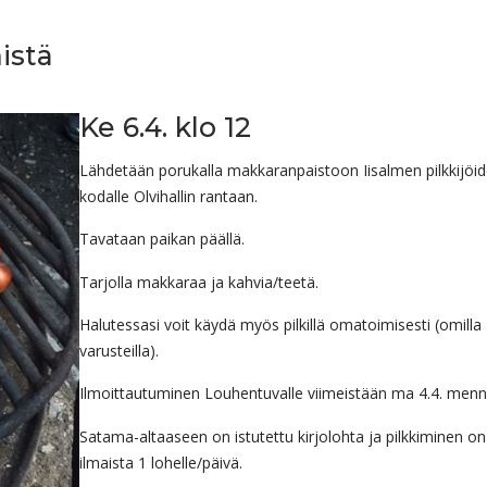
istä
Ke 6.4. klo 12
Lähdetään porukalla makkaranpaistoon Iisalmen pilkkijöi
kodalle Olvihallin rantaan.
Tavataan paikan päällä.
Tarjolla makkaraa ja kahvia/teetä.
Halutessasi voit käydä myös pilkillä omatoimisesti (omilla
varusteilla).
Ilmoittautuminen Louhentuvalle viimeistään ma 4.4. menn
Satama-altaaseen on istutettu kirjolohta ja pilkkiminen on
ilmaista 1 lohelle/päivä.