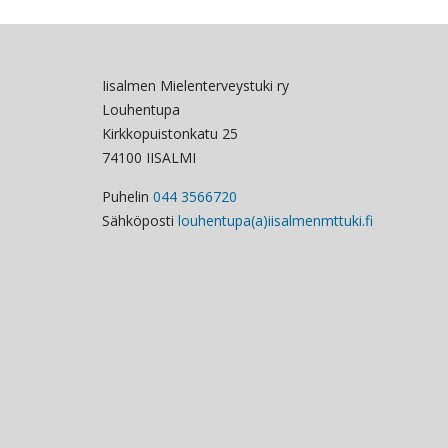
Iisalmen Mielenterveystuki ry
Louhentupa
Kirkkopuistonkatu 25
74100 IISALMI
Puhelin
044 3566720
Sähköposti
louhentupa(a)iisalmenmttuki.fi