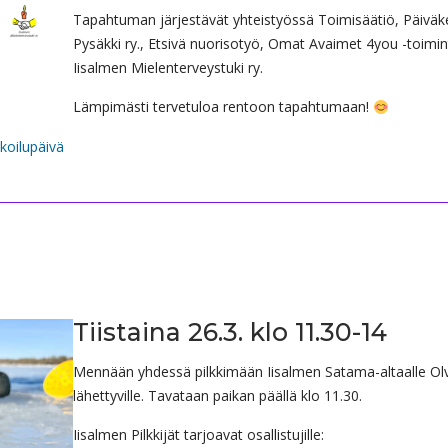
Tapahtuman järjestävät yhteistyössä Toimisäätiö, Päiväk
Pysäkki ry., Etsivä nuorisotyö, Omat Avaimet 4you -toimin
Iisalmen Mielenterveystuki ry.
Lämpimästi tervetuloa rentoon tapahtumaan!
lkoilupäivä
Tiistaina 26.3. klo 11.30-14
Mennään yhdessä pilkkimään Iisalmen Satama-altaalle Olvi
lähettyville. Tavataan paikan päällä klo 11.30.
Iisalmen Pilkkijät tarjoavat osallistujille: