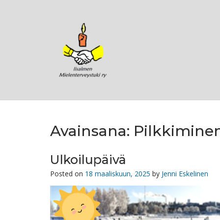
Skip
to
content
Avainsana:
Pilkkimine
Ulkoilupäivä
Posted on
18 maaliskuun, 2025
by
Jenni Eskelinen