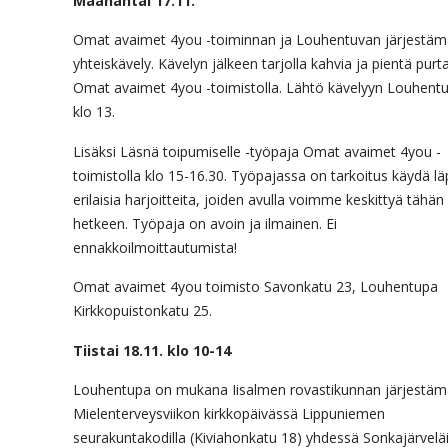
Maanantai 17.11.
Omat avaimet 4you -toiminnan ja Louhentuvan järjestäm
yhteiskävely. Kävelyn jälkeen tarjolla kahvia ja pientä purt
Omat avaimet 4you -toimistolla. Lähtö kävelyyn Louhentu
klo 13.
Lisäksi Läsnä toipumiselle -työpaja Omat avaimet 4you -
toimistolla klo 15-16.30. Työpajassa on tarkoitus käydä lä
erilaisia harjoitteita, joiden avulla voimme keskittyä tähän
hetkeen. Työpaja on avoin ja ilmainen. Ei
ennakkoilmoittautumista!
Omat avaimet 4you toimisto Savonkatu 23, Louhentupa
Kirkkopuistonkatu 25.
Tiistai 18.11. klo 10-14
Louhentupa on mukana Iisalmen rovastikunnan järjestä
Mielenterveysviikon kirkkopäivässä Lippuniemen
seurakuntakodilla (Kiviahonkatu 18) yhdessä Sonkajärvelä