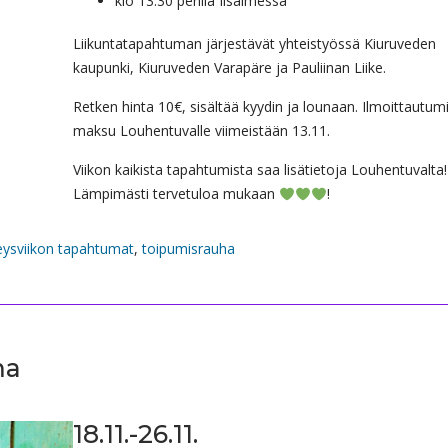
klo 13.30 perillä Iisalmessa
Liikuntatapahtuman järjestävät yhteistyössä Kiuruveden
kaupunki, Kiuruveden Varapäre ja Pauliinan Liike.
Retken hinta 10€, sisältää kyydin ja lounaan. Ilmoittautum
maksu Louhentuvalle viimeistään 13.11.
Viikon kaikista tapahtumista saa lisätietoja Louhentuvalta!
Lämpimästi tervetuloa mukaan
!
eysviikon tapahtumat
,
toipumisrauha
ma
18.11.-26.11.