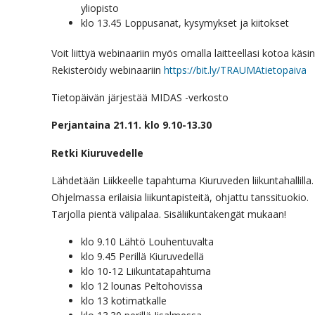
yliopisto
klo 13.45 Loppusanat, kysymykset ja kiitokset
Voit liittyä webinaariin myös omalla laitteellasi kotoa käsin
Rekisteröidy webinaariin
https://bit.ly/TRAUMAtietopaiva
Tietopäivän järjestää MIDAS -verkosto
Perjantaina 21.11. klo 9.10-13.30
Retki Kiuruvedelle
Lähdetään Liikkeelle tapahtuma Kiuruveden liikuntahallilla.
Ohjelmassa erilaisia liikuntapisteitä, ohjattu tanssituokio.
Tarjolla pientä välipalaa. Sisäliikuntakengät mukaan!
klo 9.10 Lähtö Louhentuvalta
klo 9.45 Perillä Kiuruvedellä
klo 10-12 Liikuntatapahtuma
klo 12 lounas Peltohovissa
klo 13 kotimatkalle