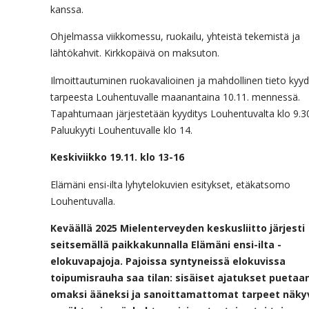
kanssa.
Ohjelmassa viikkomessu, ruokailu, yhteistä tekemistä ja
lähtökahvit. Kirkkopäivä on maksuton.
Ilmoittautuminen ruokavalioinen ja mahdollinen tieto kyyd
tarpeesta Louhentuvalle maanantaina 10.11. mennessä.
Tapahtumaan järjestetään kyyditys Louhentuvalta klo 9.3
Paluukyyti Louhentuvalle klo 14.
Keskiviikko 19.11.
klo 13-16
Elämäni ensi-ilta lyhytelokuvien esitykset, etäkatsomo
Louhentuvalla.
Keväällä 2025 Mielenterveyden keskusliitto järjesti
seitsemällä paikkakunnalla Elämäni ensi-ilta -
elokuvapajoja. Pajoissa syntyneissä elokuvissa
toipumisrauha saa tilan: sisäiset ajatukset puetaa
omaksi ääneksi ja sanoittamattomat tarpeet näky