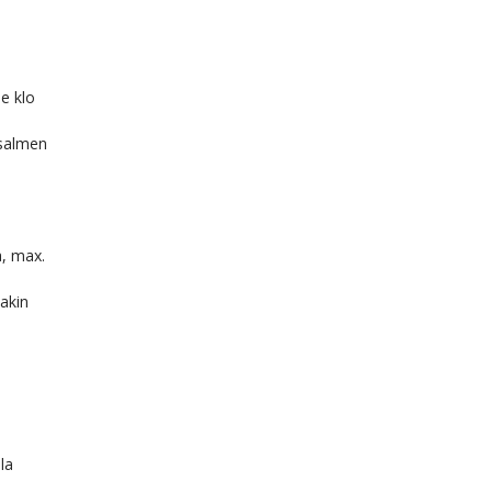
e klo
isalmen
a, max.
takin
la