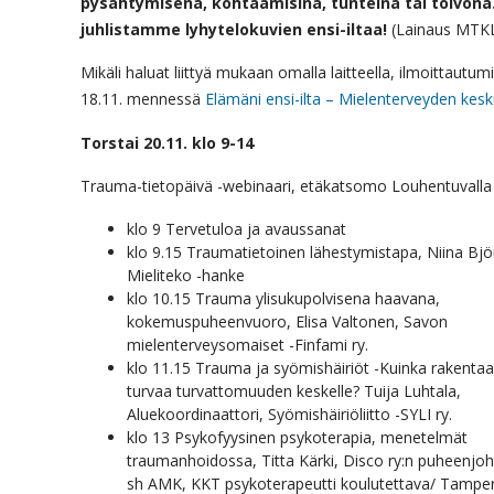
pysähtymisenä, kohtaamisina, tunteina tai toivona
juhlistamme lyhytelokuvien ensi-iltaa!
(Lainaus MTK
Mikäli haluat liittyä mukaan omalla laitteella, ilmoittautum
18.11. mennessä
Elämäni ensi-ilta – Mielenterveyden kesku
Torstai 20.11.
klo 9-14
Trauma-tietopäivä -webinaari, etäkatsomo Louhentuvalla
klo 9 Tervetuloa ja avaussanat
klo 9.15 Traumatietoinen lähestymistapa, Niina Bjö
Mieliteko -hanke
klo 10.15 Trauma ylisukupolvisena haavana,
kokemuspuheenvuoro, Elisa Valtonen, Savon
mielenterveysomaiset -Finfami ry.
klo 11.15 Trauma ja syömishäiriöt -Kuinka rakentaa
turvaa turvattomuuden keskelle? Tuija Luhtala,
Aluekoordinaattori, Syömishäiriöliitto -SYLI ry.
klo 13 Psykofyysinen psykoterapia, menetelmät
traumanhoidossa, Titta Kärki, Disco ry:n puheenjoh
sh AMK, KKT psykoterapeutti koulutettava/ Tampe