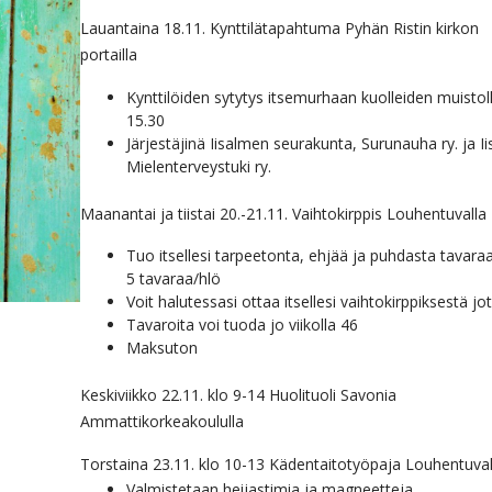
Lauantaina 18.11. Kynttilätapahtuma Pyhän Ristin kirkon
portailla
Kynttilöiden sytytys itsemurhaan kuolleiden muistoll
15.30
Järjestäjinä Iisalmen seurakunta, Surunauha ry. ja I
Mielenterveystuki ry.
Maanantai ja tiistai 20.-21.11. Vaihtokirppis Louhentuvalla
Tuo itsellesi tarpeetonta, ehjää ja puhdasta tavara
5 tavaraa/hlö
Voit halutessasi ottaa itsellesi vaihtokirppiksestä jo
Tavaroita voi tuoda jo viikolla 46
Maksuton
Keskiviikko 22.11. klo 9-14 Huolituoli Savonia
Ammattikorkeakoululla
Torstaina 23.11. klo 10-13 Kädentaitotyöpaja Louhentuval
Valmistetaan heijastimia ja magneetteja