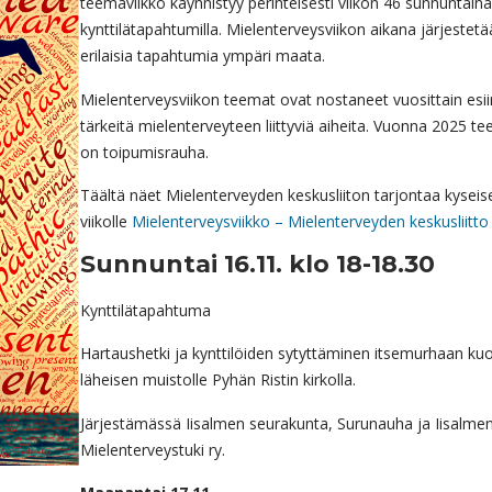
teemaviikko käynnistyy perinteisesti viikon 46 sunnuntaina
kynttilätapahtumilla. Mielenterveysviikon aikana järjestet
erilaisia tapahtumia ympäri maata.
Mielenterveysviikon teemat ovat nostaneet vuosittain esii
tärkeitä mielenterveyteen liittyviä aiheita. Vuonna 2025 t
on toipumisrauha.
Täältä näet Mielenterveyden keskusliiton tarjontaa kyseise
viikolle
Mielenterveysviikko – Mielenterveyden keskusliitto
Sunnuntai 16.11. klo 18-18.30
Kynttilätapahtuma
Hartaushetki ja kynttilöiden sytyttäminen itsemurhaan kuo
läheisen muistolle Pyhän Ristin kirkolla.
Järjestämässä Iisalmen seurakunta, Surunauha ja Iisalme
Mielenterveystuki ry.