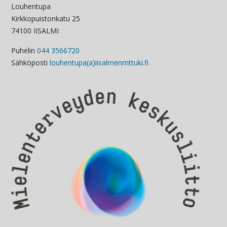
Louhentupa
Kirkkopuistonkatu 25
74100 IISALMI
Puhelin
044 3566720
Sähköposti
louhentupa(a)iisalmenmttuki.fi