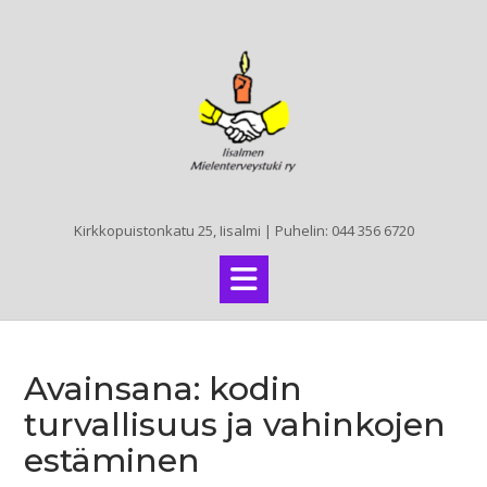
Skip
to
content
Kirkkopuistonkatu 25, Iisalmi | Puhelin: 044 356 6720
Avainsana:
kodin
turvallisuus ja vahinkojen
estäminen