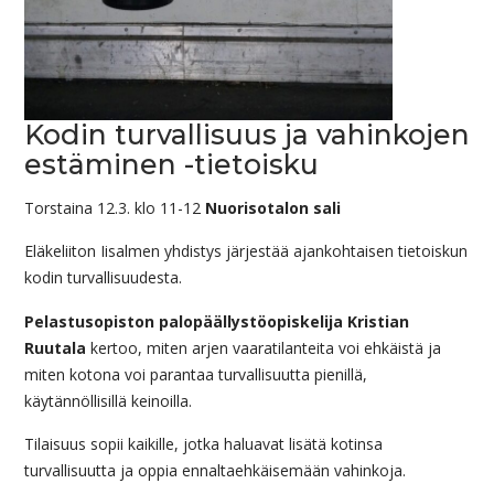
Kodin turvallisuus ja vahinkojen
estäminen -tietoisku
Torstaina 12.3. klo 11-12
Nuorisotalon sali
Eläkeliiton Iisalmen yhdistys järjestää ajankohtaisen tietoiskun
kodin turvallisuudesta.
Pelastusopiston palopäällystöopiskelija Kristian
Ruutala
kertoo, miten arjen vaaratilanteita voi ehkäistä ja
miten kotona voi parantaa turvallisuutta pienillä,
käytännöllisillä keinoilla.
Tilaisuus sopii kaikille, jotka haluavat lisätä kotinsa
turvallisuutta ja oppia ennaltaehkäisemään vahinkoja.