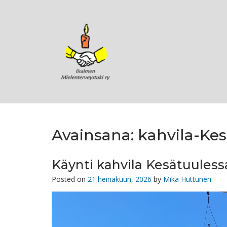
Skip
to
content
Avainsana:
kahvila-Kes
Käynti kahvila Kesätuuless
Posted on
21 heinäkuun, 2026
by
Mika Huttunen