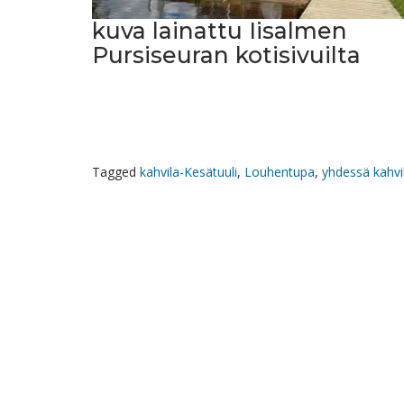
kuva lainattu Iisalmen
Pursiseuran kotisivuilta
Tagged
kahvila-Kesätuuli
,
Louhentupa
,
yhdessä kahvil