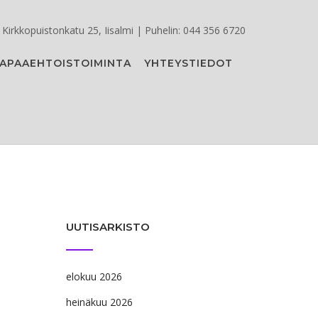
Kirkkopuistonkatu 25, Iisalmi | Puhelin: 044 356 6720
APAAEHTOISTOIMINTA
YHTEYSTIEDOT
UUTISARKISTO
elokuu 2026
heinäkuu 2026