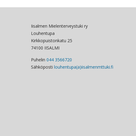
Iisalmen Mielenterveystuki ry
Louhentupa
Kirkkopuistonkatu 25
74100 IISALMI
Puhelin
044 3566720
Sähköposti
louhentupa(a)iisalmenmttuki.fi