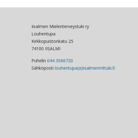
Iisalmen Mielenterveystuki ry
Louhentupa
Kirkkopuistonkatu 25
74100 IISALMI
Puhelin
044 3566720
Sähköposti
louhentupa(a)iisalmenmttuki.fi