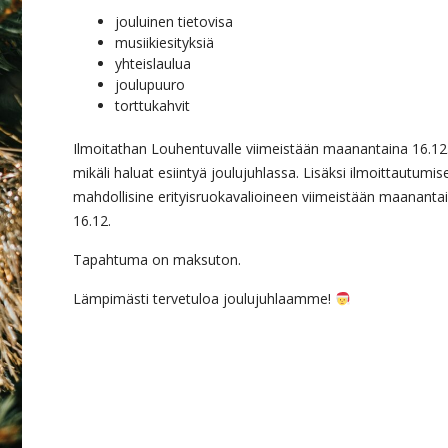
jouluinen tietovisa
musiikiesityksiä
yhteislaulua
joulupuuro
torttukahvit
Ilmoitathan Louhentuvalle viimeistään maanantaina 16.12.
mikäli haluat esiintyä joulujuhlassa. Lisäksi ilmoittautumis
mahdollisine erityisruokavalioineen viimeistään maananta
16.12.
Tapahtuma on maksuton.
Lämpimästi tervetuloa joulujuhlaamme!