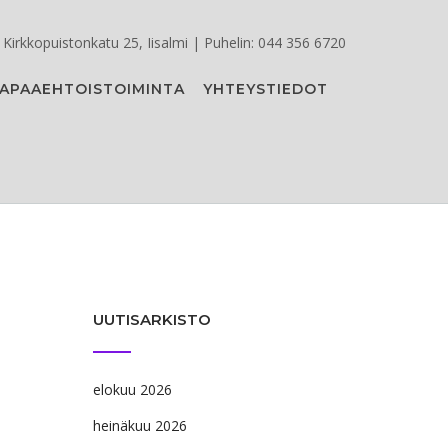
Kirkkopuistonkatu 25, Iisalmi | Puhelin: 044 356 6720
APAAEHTOISTOIMINTA
YHTEYSTIEDOT
UUTISARKISTO
elokuu 2026
heinäkuu 2026