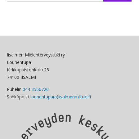
Iisalmen Mielenterveystuki ry
Louhentupa
Kirkkopuistonkatu 25
74100 IISALMI
Puhelin
044 3566720
Sähköposti
louhentupa(a)iisalmenmttuki.fi