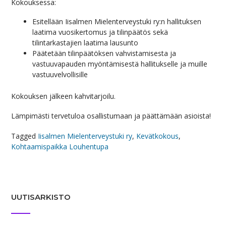
Kokouksessa:
Esitellään Iisalmen Mielenterveystuki ry:n hallituksen
laatima vuosikertomus ja tilinpäätös sekä
tilintarkastajien laatima lausunto
Päätetään tilinpäätöksen vahvistamisesta ja
vastuuvapauden myöntämisestä hallitukselle ja muille
vastuuvelvollisille
Kokouksen jälkeen kahvitarjoilu.
Lämpimästi tervetuloa osallistumaan ja päättämään asioista!
Tagged
Iisalmen Mielenterveystuki ry
,
Kevätkokous
,
Kohtaamispaikka Louhentupa
UUTISARKISTO