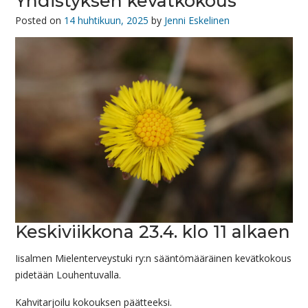
Yhdistyksen kevätkokous
Posted on
14 huhtikuun, 2025
by
Jenni Eskelinen
Keskiviikkona 23.4. klo 11 alkaen
Iisalmen Mielenterveystuki ry:n sääntömääräinen kevätkokous
pidetään Louhentuvalla.
Kahvitarjoilu kokouksen päätteeksi.