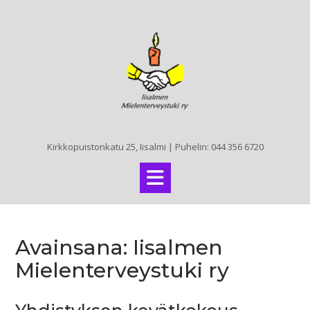
Skip
to
content
Kirkkopuistonkatu 25, Iisalmi | Puhelin: 044 356 6720
Avainsana:
Iisalmen
Mielenterveystuki ry