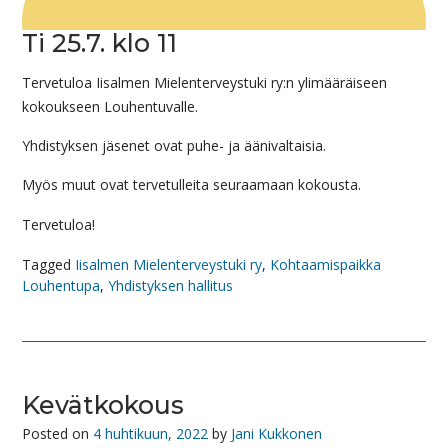
Ti 25.7. klo 11
Tervetuloa Iisalmen Mielenterveystuki ry:n ylimääräiseen
kokoukseen Louhentuvalle.
Yhdistyksen jäsenet ovat puhe- ja äänivaltaisia.
Myös muut ovat tervetulleita seuraamaan kokousta.
Tervetuloa!
Tagged
Iisalmen Mielenterveystuki ry
,
Kohtaamispaikka
Louhentupa
,
Yhdistyksen hallitus
Kevätkokous
Posted on
4 huhtikuun, 2022
by
Jani Kukkonen