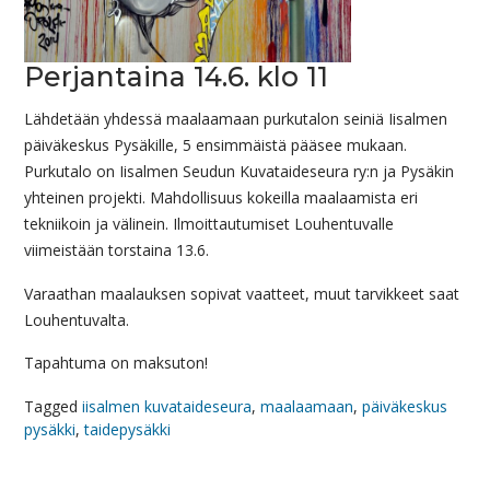
Perjantaina 14.6. klo 11
Lähdetään yhdessä maalaamaan purkutalon seiniä Iisalmen
päiväkeskus Pysäkille, 5 ensimmäistä pääsee mukaan.
Purkutalo on Iisalmen Seudun Kuvataideseura ry:n ja Pysäkin
yhteinen projekti. Mahdollisuus kokeilla maalaamista eri
tekniikoin ja välinein. Ilmoittautumiset Louhentuvalle
viimeistään torstaina 13.6.
Varaathan maalauksen sopivat vaatteet, muut tarvikkeet saat
Louhentuvalta.
Tapahtuma on maksuton!
Tagged
iisalmen kuvataideseura
,
maalaamaan
,
päiväkeskus
pysäkki
,
taidepysäkki