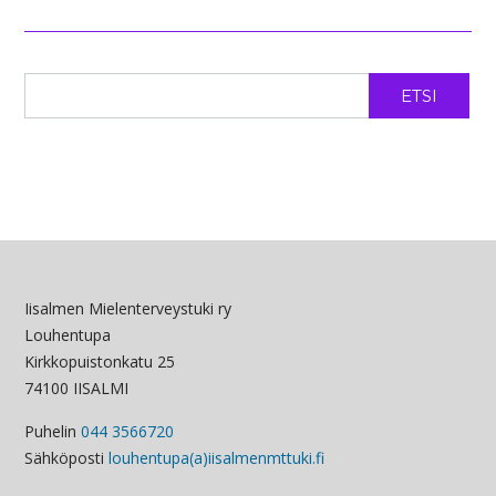
ETSI
Iisalmen Mielenterveystuki ry
Louhentupa
Kirkkopuistonkatu 25
74100 IISALMI
Puhelin
044 3566720
Sähköposti
louhentupa(a)iisalmenmttuki.fi