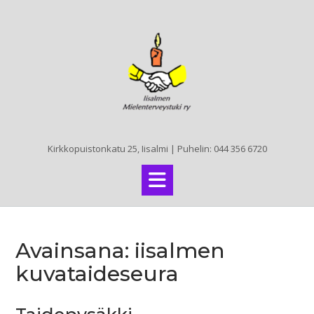
Skip
to
content
Kirkkopuistonkatu 25, Iisalmi | Puhelin: 044 356 6720
Avainsana:
iisalmen
kuvataideseura