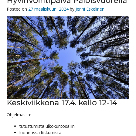
Hyvinvointipäivä Paloisvuorella
Posted on
27 maaliskuun, 2024
by
Jenni Eskelinen
Keskiviikkona 17.4. kello 12-14
Ohjelmassa:
tutustumista ulkokuntosaliin
luonnossa liikkumista