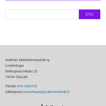
ETSI
Iisalmen Mielenterveystuki ry
Louhentupa
Kirkkopuistonkatu 25
74100 IISALMI
Puhelin
044 3566720
Sähköposti
louhentupa(a)iisalmenmttuki.fi