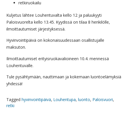
retkiruokailu
Kuljetus lähtee Louhentuvalta kello 12 ja paluukyyti
Paloisvuorelta kello 13.45. Kyydissä on tilaa 8 henkilölle,
ilmoittautumiset järjestyksessä.
Hyvinvointipäivä on kokonaisuudessaan osallistujalle
maksuton.
Ilmoittautumiset erityisruokavalioineen 10.4. mennessä
Louhentuvalle.
Tule pysähtymään, nauttimaan ja kokemaan luontoelämyksiä
yhdessä!
Tagged
hyvinvointipäivä
,
Louhentupa
,
luonto
,
Paloisvuori
,
retki