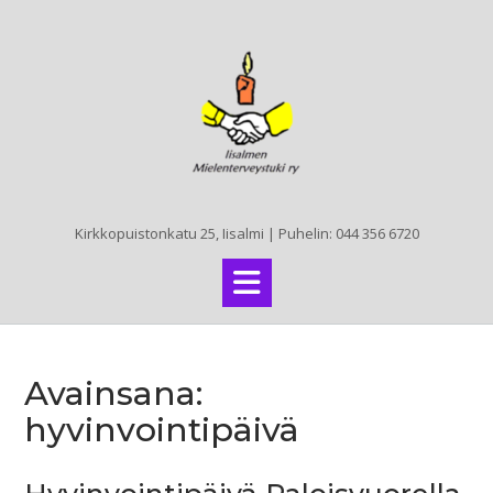
Skip
to
content
Kirkkopuistonkatu 25, Iisalmi | Puhelin: 044 356 6720
Avainsana:
hyvinvointipäivä