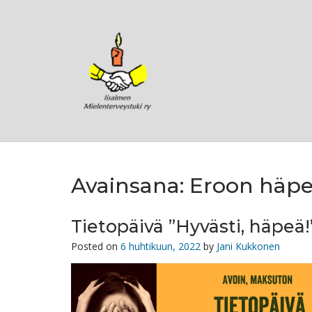
Skip
to
content
Avainsana:
Eroon häpe
Tietopäivä ”Hyvästi, häpeä!
Posted on
6 huhtikuun, 2022
by
Jani Kukkonen