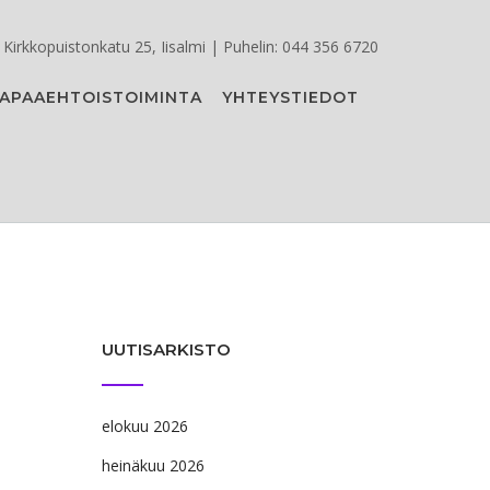
Kirkkopuistonkatu 25, Iisalmi | Puhelin: 044 356 6720
APAAEHTOISTOIMINTA
YHTEYSTIEDOT
UUTISARKISTO
elokuu 2026
heinäkuu 2026