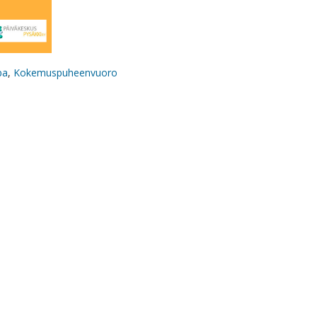
pa
,
Kokemuspuheenvuoro