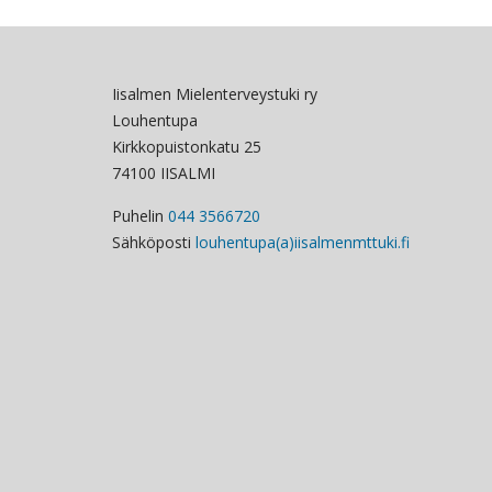
Iisalmen Mielenterveystuki ry
Louhentupa
Kirkkopuistonkatu 25
74100 IISALMI
Puhelin
044 3566720
Sähköposti
louhentupa(a)iisalmenmttuki.fi