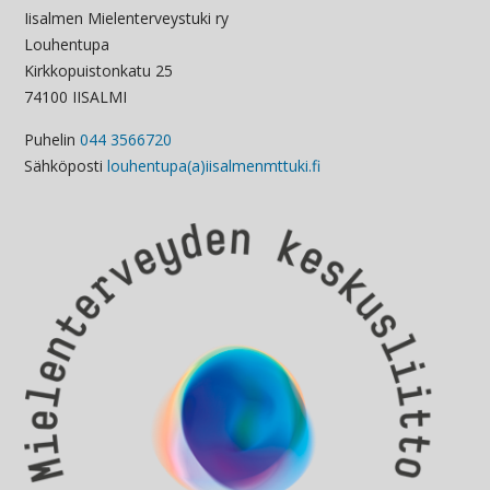
Iisalmen Mielenterveystuki ry
Louhentupa
Kirkkopuistonkatu 25
74100 IISALMI
Puhelin
044 3566720
Sähköposti
louhentupa(a)iisalmenmttuki.fi