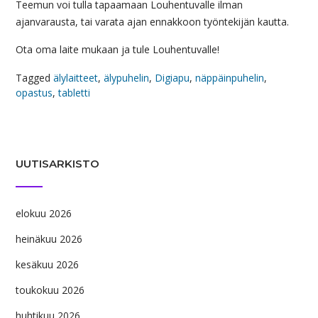
Teemun voi tulla tapaamaan Louhentuvalle ilman
ajanvarausta, tai varata ajan ennakkoon työntekijän kautta.
Ota oma laite mukaan ja tule Louhentuvalle!
Tagged
älylaitteet
,
älypuhelin
,
Digiapu
,
näppäinpuhelin
,
opastus
,
tabletti
UUTISARKISTO
elokuu 2026
heinäkuu 2026
kesäkuu 2026
toukokuu 2026
huhtikuu 2026