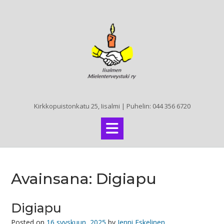
Skip
to
content
Kirkkopuistonkatu 25, Iisalmi | Puhelin: 044 356 6720
Avainsana:
Digiapu
Digiapu
Posted on
16 syyskuun, 2025
by
Jenni Eskelinen