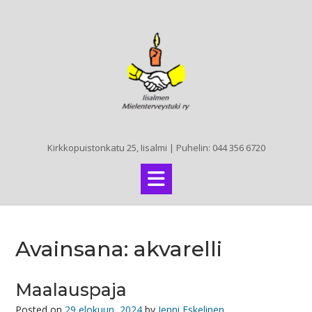
Skip
to
content
Kirkkopuistonkatu 25, Iisalmi | Puhelin: 044 356 6720
Avainsana:
akvarelli
Maalauspaja
Posted on
29 elokuun, 2024
by
Jenni Eskelinen