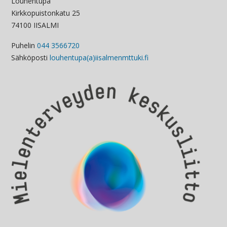
Louhentupa
Kirkkopuistonkatu 25
74100 IISALMI
Puhelin
044 3566720
Sähköposti
louhentupa(a)iisalmenmttuki.fi